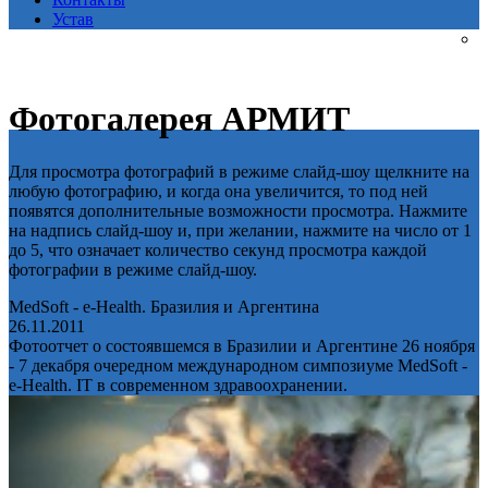
Устав
Фотогалерея АРМИТ
Для просмотра фотографий в режиме слайд-шоу щелкните на
любую фотографию, и когда она увеличится, то под ней
появятся дополнительные возможности просмотра. Нажмите
на надпись слайд-шоу и, при желании, нажмите на число от 1
до 5, что означает количество секунд просмотра каждой
фотографии в режиме слайд-шоу.
MedSoft - e-Health. Бразилия и Аргентина
26.11.2011
Фотоотчет о состоявшемся в Бразилии и Аргентине 26 ноября
- 7 декабря очередном международном симпозиуме MedSoft -
e-Health. IT в современном здравоохранении.