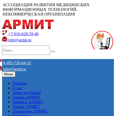
АССОЦИАЦИЯ РАЗВИТИЯ МЕДИЦИНСКИХ
ИНФОРМАЦИОННЫХ ТЕХНОЛОГИЙ.
НЕКОММЕРЧЕСКАЯ ОРГАНИЗАЦИЯ
+7-916-628-59-46
info@armit.ru
8-495-728-64-32
info@armit.ru
Меню
Главная
О нас
Зачем вступать?
Планы АРМИТ
Прием в АРМИТ
Члены АРМИТ
Правление АРМИТ
Контакты