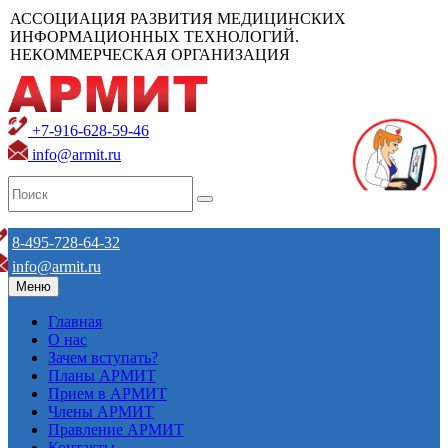
АССОЦИАЦИЯ РАЗВИТИЯ МЕДИЦИНСКИХ
ИНФОРМАЦИОННЫХ ТЕХНОЛОГИЙ.
НЕКОММЕРЧЕСКАЯ ОРГАНИЗАЦИЯ
+7-916-628-59-46
info@armit.ru
8-495-728-64-32
info@armit.ru
Меню
Главная
О нас
Зачем вступать?
Планы АРМИТ
Прием в АРМИТ
Члены АРМИТ
Правление АРМИТ
Контакты