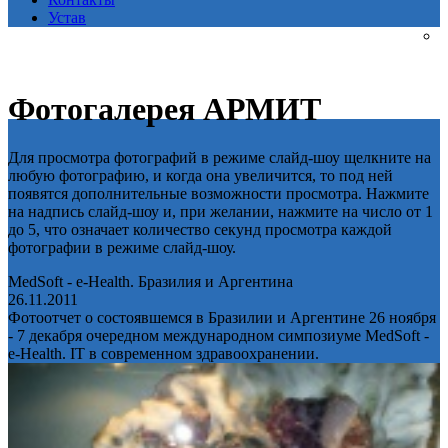
Устав
Фотогалерея АРМИТ
Для просмотра фотографий в режиме слайд-шоу щелкните на
любую фотографию, и когда она увеличится, то под ней
появятся дополнительные возможности просмотра. Нажмите
на надпись слайд-шоу и, при желании, нажмите на число от 1
до 5, что означает количество секунд просмотра каждой
фотографии в режиме слайд-шоу.
MedSoft - e-Health. Бразилия и Аргентина
26.11.2011
Фотоотчет о состоявшемся в Бразилии и Аргентине 26 ноября
- 7 декабря очередном международном симпозиуме MedSoft -
e-Health. IT в современном здравоохранении.