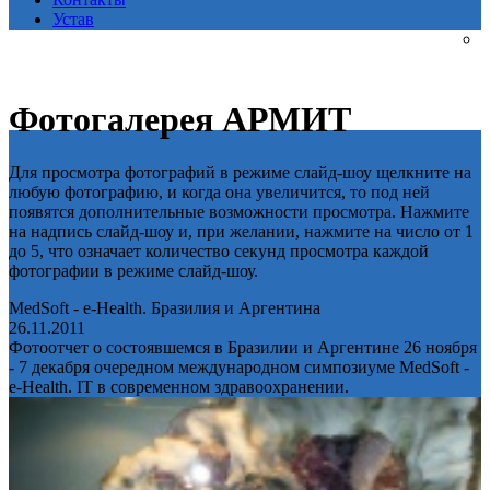
Устав
Фотогалерея АРМИТ
Для просмотра фотографий в режиме слайд-шоу щелкните на
любую фотографию, и когда она увеличится, то под ней
появятся дополнительные возможности просмотра. Нажмите
на надпись слайд-шоу и, при желании, нажмите на число от 1
до 5, что означает количество секунд просмотра каждой
фотографии в режиме слайд-шоу.
MedSoft - e-Health. Бразилия и Аргентина
26.11.2011
Фотоотчет о состоявшемся в Бразилии и Аргентине 26 ноября
- 7 декабря очередном международном симпозиуме MedSoft -
e-Health. IT в современном здравоохранении.