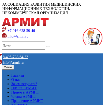
АССОЦИАЦИЯ РАЗВИТИЯ МЕДИЦИНСКИХ
ИНФОРМАЦИОННЫХ ТЕХНОЛОГИЙ.
НЕКОММЕРЧЕСКАЯ ОРГАНИЗАЦИЯ
+7-916-628-59-46
info@armit.ru
8-495-728-64-32
info@armit.ru
Меню
Главная
О нас
Зачем вступать?
Планы АРМИТ
Прием в АРМИТ
Члены АРМИТ
Правление АРМИТ
Контакты