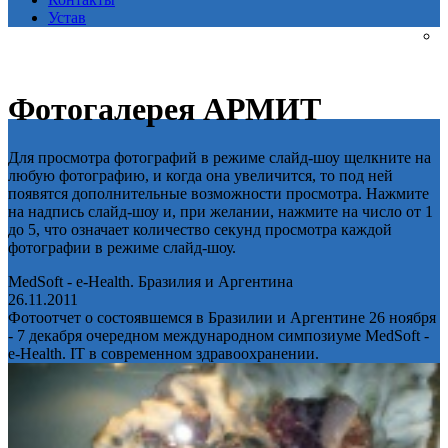
Устав
Фотогалерея АРМИТ
Для просмотра фотографий в режиме слайд-шоу щелкните на
любую фотографию, и когда она увеличится, то под ней
появятся дополнительные возможности просмотра. Нажмите
на надпись слайд-шоу и, при желании, нажмите на число от 1
до 5, что означает количество секунд просмотра каждой
фотографии в режиме слайд-шоу.
MedSoft - e-Health. Бразилия и Аргентина
26.11.2011
Фотоотчет о состоявшемся в Бразилии и Аргентине 26 ноября
- 7 декабря очередном международном симпозиуме MedSoft -
e-Health. IT в современном здравоохранении.