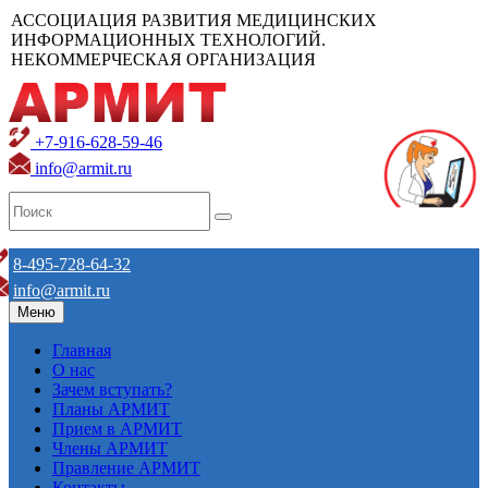
АССОЦИАЦИЯ РАЗВИТИЯ МЕДИЦИНСКИХ
ИНФОРМАЦИОННЫХ ТЕХНОЛОГИЙ.
НЕКОММЕРЧЕСКАЯ ОРГАНИЗАЦИЯ
+7-916-628-59-46
info@armit.ru
8-495-728-64-32
info@armit.ru
Меню
Главная
О нас
Зачем вступать?
Планы АРМИТ
Прием в АРМИТ
Члены АРМИТ
Правление АРМИТ
Контакты