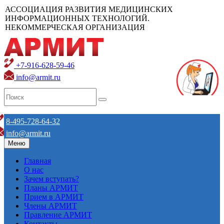
АССОЦИАЦИЯ РАЗВИТИЯ МЕДИЦИНСКИХ
ИНФОРМАЦИОННЫХ ТЕХНОЛОГИЙ.
НЕКОММЕРЧЕСКАЯ ОРГАНИЗАЦИЯ
+7-916-628-59-46
info@armit.ru
8-495-728-64-32
info@armit.ru
Меню
Главная
О нас
Зачем вступать?
Планы АРМИТ
Прием в АРМИТ
Члены АРМИТ
Правление АРМИТ
Контакты