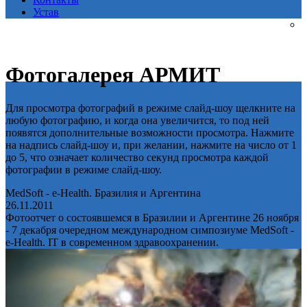
Устав
Фотогалерея АРМИТ
Для просмотра фотографий в режиме слайд-шоу щелкните на
любую фотографию, и когда она увеличится, то под ней
появятся дополнительные возможности просмотра. Нажмите
на надпись слайд-шоу и, при желании, нажмите на число от 1
до 5, что означает количество секунд просмотра каждой
фотографии в режиме слайд-шоу.
MedSoft - e-Health. Бразилия и Аргентина
26.11.2011
Фотоотчет о состоявшемся в Бразилии и Аргентине 26 ноября
- 7 декабря очередном международном симпозиуме MedSoft -
e-Health. IT в современном здравоохранении.