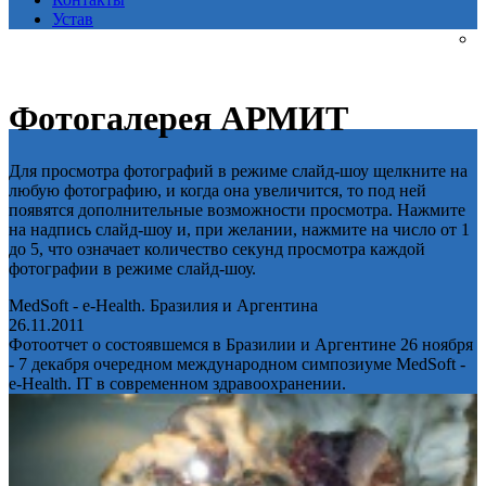
Устав
Фотогалерея АРМИТ
Для просмотра фотографий в режиме слайд-шоу щелкните на
любую фотографию, и когда она увеличится, то под ней
появятся дополнительные возможности просмотра. Нажмите
на надпись слайд-шоу и, при желании, нажмите на число от 1
до 5, что означает количество секунд просмотра каждой
фотографии в режиме слайд-шоу.
MedSoft - e-Health. Бразилия и Аргентина
26.11.2011
Фотоотчет о состоявшемся в Бразилии и Аргентине 26 ноября
- 7 декабря очередном международном симпозиуме MedSoft -
e-Health. IT в современном здравоохранении.