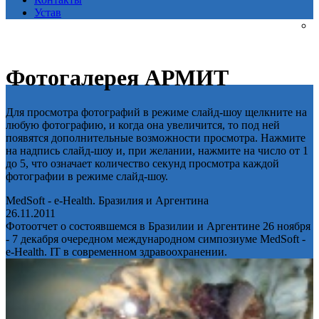
Устав
Фотогалерея АРМИТ
Для просмотра фотографий в режиме слайд-шоу щелкните на
любую фотографию, и когда она увеличится, то под ней
появятся дополнительные возможности просмотра. Нажмите
на надпись слайд-шоу и, при желании, нажмите на число от 1
до 5, что означает количество секунд просмотра каждой
фотографии в режиме слайд-шоу.
MedSoft - e-Health. Бразилия и Аргентина
26.11.2011
Фотоотчет о состоявшемся в Бразилии и Аргентине 26 ноября
- 7 декабря очередном международном симпозиуме MedSoft -
e-Health. IT в современном здравоохранении.