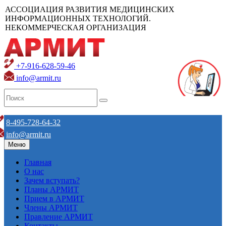
АССОЦИАЦИЯ РАЗВИТИЯ МЕДИЦИНСКИХ
ИНФОРМАЦИОННЫХ ТЕХНОЛОГИЙ.
НЕКОММЕРЧЕСКАЯ ОРГАНИЗАЦИЯ
+7-916-628-59-46
info@armit.ru
8-495-728-64-32
info@armit.ru
Меню
Главная
О нас
Зачем вступать?
Планы АРМИТ
Прием в АРМИТ
Члены АРМИТ
Правление АРМИТ
Контакты