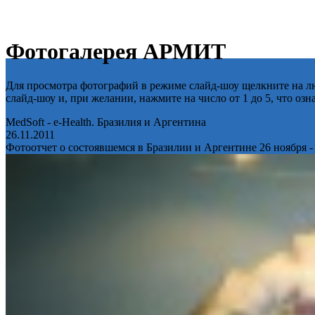
Фотогалерея АРМИТ
Для просмотра фотографий в режиме слайд-шоу щелкните на лю
слайд-шоу и, при желании, нажмите на число от 1 до 5, что оз
MedSoft - e-Health. Бразилия и Аргентина
26.11.2011
Фотоотчет о состоявшемся в Бразилии и Аргентине 26 ноября -