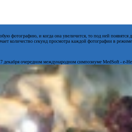
бую фотографию, и когда она увеличится, то под ней появятся
начает количество секунд просмотра каждой фотографии в режиме
 7 декабря очередном международном симпозиуме MedSoft - e-Hea