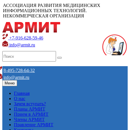
АССОЦИАЦИЯ РАЗВИТИЯ МЕДИЦИНСКИХ
ИНФОРМАЦИОННЫХ ТЕХНОЛОГИЙ.
НЕКОММЕРЧЕСКАЯ ОРГАНИЗАЦИЯ
+7-916-628-59-46
info@armit.ru
8-495-728-64-32
info@armit.ru
Меню
Главная
О нас
Зачем вступать?
Планы АРМИТ
Прием в АРМИТ
Члены АРМИТ
Правление АРМИТ
Контакты