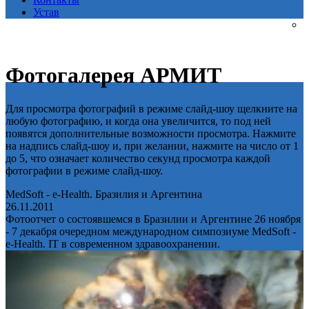
Устав
Фотогалерея АРМИТ
Для просмотра фотографий в режиме слайд-шоу щелкните на
любую фотографию, и когда она увеличится, то под ней
появятся дополнительные возможности просмотра. Нажмите
на надпись слайд-шоу и, при желании, нажмите на число от 1
до 5, что означает количество секунд просмотра каждой
фотографии в режиме слайд-шоу.
MedSoft - e-Health. Бразилия и Аргентина
26.11.2011
Фотоотчет о состоявшемся в Бразилии и Аргентине 26 ноября
- 7 декабря очередном международном симпозиуме MedSoft -
e-Health. IT в современном здравоохранении.