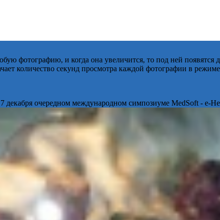
бую фотографию, и когда она увеличится, то под ней появятся
начает количество секунд просмотра каждой фотографии в режиме
 7 декабря очередном международном симпозиуме MedSoft - e-Hea