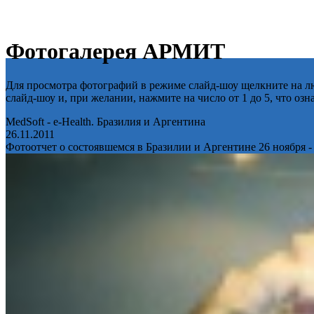
Фотогалерея АРМИТ
Для просмотра фотографий в режиме слайд-шоу щелкните на лю
слайд-шоу и, при желании, нажмите на число от 1 до 5, что оз
MedSoft - e-Health. Бразилия и Аргентина
26.11.2011
Фотоотчет о состоявшемся в Бразилии и Аргентине 26 ноября -