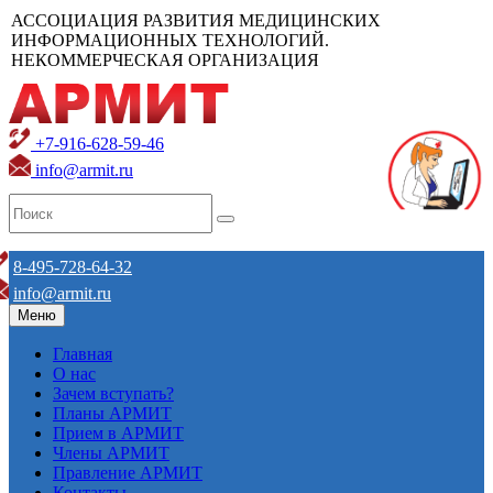
АССОЦИАЦИЯ РАЗВИТИЯ МЕДИЦИНСКИХ
ИНФОРМАЦИОННЫХ ТЕХНОЛОГИЙ.
НЕКОММЕРЧЕСКАЯ ОРГАНИЗАЦИЯ
+7-916-628-59-46
info@armit.ru
8-495-728-64-32
info@armit.ru
Меню
Главная
О нас
Зачем вступать?
Планы АРМИТ
Прием в АРМИТ
Члены АРМИТ
Правление АРМИТ
Контакты