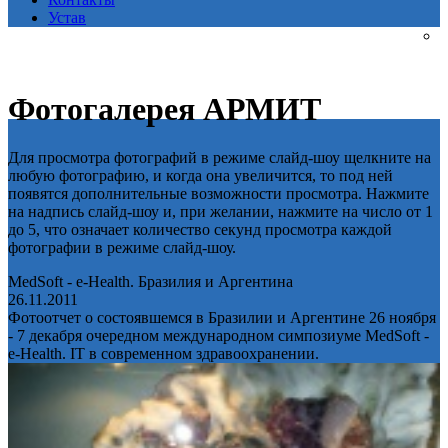
Устав
Фотогалерея АРМИТ
Для просмотра фотографий в режиме слайд-шоу щелкните на
любую фотографию, и когда она увеличится, то под ней
появятся дополнительные возможности просмотра. Нажмите
на надпись слайд-шоу и, при желании, нажмите на число от 1
до 5, что означает количество секунд просмотра каждой
фотографии в режиме слайд-шоу.
MedSoft - e-Health. Бразилия и Аргентина
26.11.2011
Фотоотчет о состоявшемся в Бразилии и Аргентине 26 ноября
- 7 декабря очередном международном симпозиуме MedSoft -
e-Health. IT в современном здравоохранении.