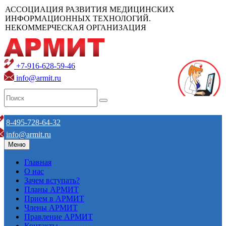
АССОЦИАЦИЯ РАЗВИТИЯ МЕДИЦИНСКИХ
ИНФОРМАЦИОННЫХ ТЕХНОЛОГИЙ.
НЕКОММЕРЧЕСКАЯ ОРГАНИЗАЦИЯ
+7-916-628-59-46
info@armit.ru
8-495-728-64-32
info@armit.ru
Меню
Главная
О нас
Зачем вступать?
Планы АРМИТ
Прием в АРМИТ
Члены АРМИТ
Правление АРМИТ
Контакты