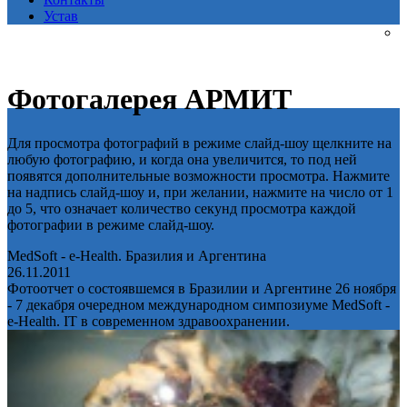
Устав
Фотогалерея АРМИТ
Для просмотра фотографий в режиме слайд-шоу щелкните на
любую фотографию, и когда она увеличится, то под ней
появятся дополнительные возможности просмотра. Нажмите
на надпись слайд-шоу и, при желании, нажмите на число от 1
до 5, что означает количество секунд просмотра каждой
фотографии в режиме слайд-шоу.
MedSoft - e-Health. Бразилия и Аргентина
26.11.2011
Фотоотчет о состоявшемся в Бразилии и Аргентине 26 ноября
- 7 декабря очередном международном симпозиуме MedSoft -
e-Health. IT в современном здравоохранении.