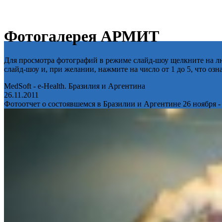
Фотогалерея АРМИТ
Для просмотра фотографий в режиме слайд-шоу щелкните на лю
слайд-шоу и, при желании, нажмите на число от 1 до 5, что оз
MedSoft - e-Health. Бразилия и Аргентина
26.11.2011
Фотоотчет о состоявшемся в Бразилии и Аргентине 26 ноября -