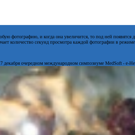
бую фотографию, и когда она увеличится, то под ней появятся
начает количество секунд просмотра каждой фотографии в режиме
 7 декабря очередном международном симпозиуме MedSoft - e-Hea