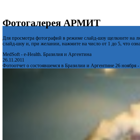
Фотогалерея АРМИТ
Для просмотра фотографий в режиме слайд-шоу щелкните на лю
слайд-шоу и, при желании, нажмите на число от 1 до 5, что оз
MedSoft - e-Health. Бразилия и Аргентина
26.11.2011
Фотоотчет о состоявшемся в Бразилии и Аргентине 26 ноября -