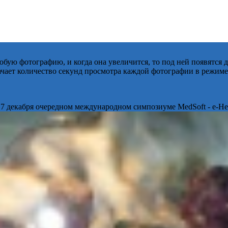
бую фотографию, и когда она увеличится, то под ней появятся
начает количество секунд просмотра каждой фотографии в режиме
 7 декабря очередном международном симпозиуме MedSoft - e-Hea