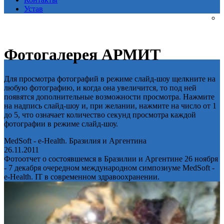
Устав
Фотогалерея АРМИТ
Для просмотра фотографий в режиме слайд-шоу щелкните на
любую фотографию, и когда она увеличится, то под ней
появятся дополнительные возможности просмотра. Нажмите
на надпись слайд-шоу и, при желании, нажмите на число от 1
до 5, что означает количество секунд просмотра каждой
фотографии в режиме слайд-шоу.
MedSoft - e-Health. Бразилия и Аргентина
26.11.2011
Фотоотчет о состоявшемся в Бразилии и Аргентине 26 ноября
- 7 декабря очередном международном симпозиуме MedSoft -
e-Health. IT в современном здравоохранении.