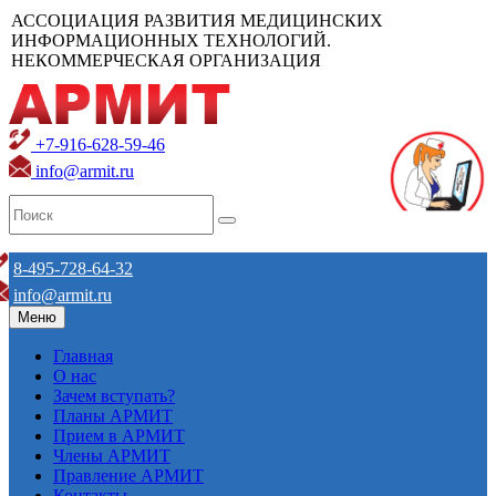
АССОЦИАЦИЯ РАЗВИТИЯ МЕДИЦИНСКИХ
ИНФОРМАЦИОННЫХ ТЕХНОЛОГИЙ.
НЕКОММЕРЧЕСКАЯ ОРГАНИЗАЦИЯ
+7-916-628-59-46
info@armit.ru
8-495-728-64-32
info@armit.ru
Меню
Главная
О нас
Зачем вступать?
Планы АРМИТ
Прием в АРМИТ
Члены АРМИТ
Правление АРМИТ
Контакты