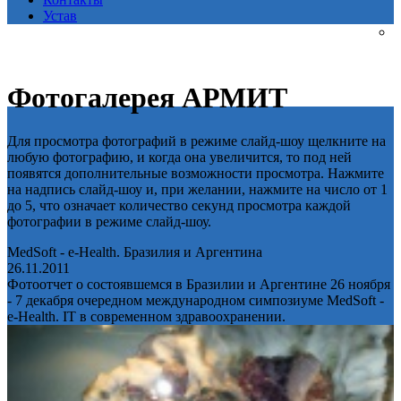
Устав
Фотогалерея АРМИТ
Для просмотра фотографий в режиме слайд-шоу щелкните на
любую фотографию, и когда она увеличится, то под ней
появятся дополнительные возможности просмотра. Нажмите
на надпись слайд-шоу и, при желании, нажмите на число от 1
до 5, что означает количество секунд просмотра каждой
фотографии в режиме слайд-шоу.
MedSoft - e-Health. Бразилия и Аргентина
26.11.2011
Фотоотчет о состоявшемся в Бразилии и Аргентине 26 ноября
- 7 декабря очередном международном симпозиуме MedSoft -
e-Health. IT в современном здравоохранении.