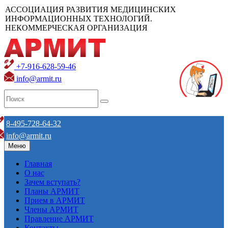
АССОЦИАЦИЯ РАЗВИТИЯ МЕДИЦИНСКИХ
ИНФОРМАЦИОННЫХ ТЕХНОЛОГИЙ.
НЕКОММЕРЧЕСКАЯ ОРГАНИЗАЦИЯ
+7-916-628-59-46
info@armit.ru
8-495-728-64-32
info@armit.ru
Меню
Главная
О нас
Зачем вступать?
Планы АРМИТ
Прием в АРМИТ
Члены АРМИТ
Правление АРМИТ
Контакты