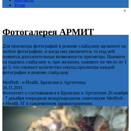
Устав
Фотогалерея АРМИТ
Для просмотра фотографий в режиме слайд-шоу щелкните на
любую фотографию, и когда она увеличится, то под ней
появятся дополнительные возможности просмотра. Нажмите
на надпись слайд-шоу и, при желании, нажмите на число от 1
до 5, что означает количество секунд просмотра каждой
фотографии в режиме слайд-шоу.
MedSoft - e-Health. Бразилия и Аргентина
26.11.2011
Фотоотчет о состоявшемся в Бразилии и Аргентине 26 ноября
- 7 декабря очередном международном симпозиуме MedSoft -
e-Health. IT в современном здравоохранении.