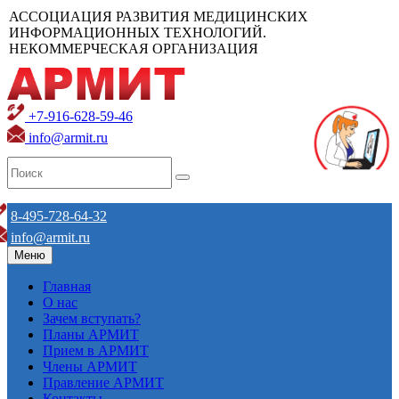
АССОЦИАЦИЯ РАЗВИТИЯ МЕДИЦИНСКИХ
ИНФОРМАЦИОННЫХ ТЕХНОЛОГИЙ.
НЕКОММЕРЧЕСКАЯ ОРГАНИЗАЦИЯ
+7-916-628-59-46
info@armit.ru
8-495-728-64-32
info@armit.ru
Меню
Главная
О нас
Зачем вступать?
Планы АРМИТ
Прием в АРМИТ
Члены АРМИТ
Правление АРМИТ
Контакты