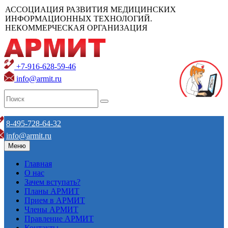
АССОЦИАЦИЯ РАЗВИТИЯ МЕДИЦИНСКИХ
ИНФОРМАЦИОННЫХ ТЕХНОЛОГИЙ.
НЕКОММЕРЧЕСКАЯ ОРГАНИЗАЦИЯ
+7-916-628-59-46
info@armit.ru
8-495-728-64-32
info@armit.ru
Меню
Главная
О нас
Зачем вступать?
Планы АРМИТ
Прием в АРМИТ
Члены АРМИТ
Правление АРМИТ
Контакты