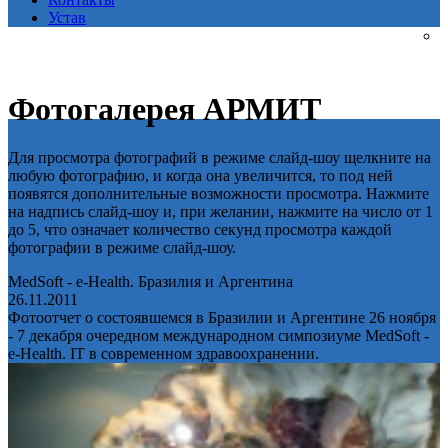
Устав
Фотогалерея АРМИТ
Для просмотра фотографий в режиме слайд-шоу щелкните на
любую фотографию, и когда она увеличится, то под ней
появятся дополнительные возможности просмотра. Нажмите
на надпись слайд-шоу и, при желании, нажмите на число от 1
до 5, что означает количество секунд просмотра каждой
фотографии в режиме слайд-шоу.
MedSoft - e-Health. Бразилия и Аргентина
26.11.2011
Фотоотчет о состоявшемся в Бразилии и Аргентине 26 ноября
- 7 декабря очередном международном симпозиуме MedSoft -
e-Health. IT в современном здравоохранении.