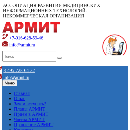
АССОЦИАЦИЯ РАЗВИТИЯ МЕДИЦИНСКИХ
ИНФОРМАЦИОННЫХ ТЕХНОЛОГИЙ.
НЕКОММЕРЧЕСКАЯ ОРГАНИЗАЦИЯ
+7-916-628-59-46
info@armit.ru
8-495-728-64-32
info@armit.ru
Меню
Главная
О нас
Зачем вступать?
Планы АРМИТ
Прием в АРМИТ
Члены АРМИТ
Правление АРМИТ
Контакты