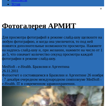
Устав
Фотогалерея АРМИТ
Для просмотра фотографий в режиме слайд-шоу щелкните на
любую фотографию, и когда она увеличится, то под ней
появятся дополнительные возможности просмотра. Нажмите
на надпись слайд-шоу и, при желании, нажмите на число от 1
до 5, что означает количество секунд просмотра каждой
фотографии в режиме слайд-шоу.
MedSoft - e-Health. Бразилия и Аргентина
26.11.2011
Фотоотчет о состоявшемся в Бразилии и Аргентине 26 ноября
- 7 декабря очередном международном симпозиуме MedSoft -
e-Health. IT в современном здравоохранении.