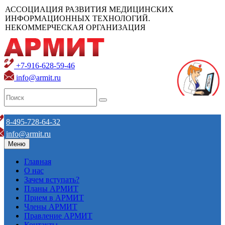
АССОЦИАЦИЯ РАЗВИТИЯ МЕДИЦИНСКИХ
ИНФОРМАЦИОННЫХ ТЕХНОЛОГИЙ.
НЕКОММЕРЧЕСКАЯ ОРГАНИЗАЦИЯ
+7-916-628-59-46
info@armit.ru
8-495-728-64-32
info@armit.ru
Меню
Главная
О нас
Зачем вступать?
Планы АРМИТ
Прием в АРМИТ
Члены АРМИТ
Правление АРМИТ
Контакты