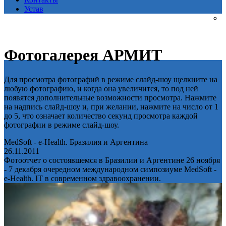
Устав
Фотогалерея АРМИТ
Для просмотра фотографий в режиме слайд-шоу щелкните на
любую фотографию, и когда она увеличится, то под ней
появятся дополнительные возможности просмотра. Нажмите
на надпись слайд-шоу и, при желании, нажмите на число от 1
до 5, что означает количество секунд просмотра каждой
фотографии в режиме слайд-шоу.
MedSoft - e-Health. Бразилия и Аргентина
26.11.2011
Фотоотчет о состоявшемся в Бразилии и Аргентине 26 ноября
- 7 декабря очередном международном симпозиуме MedSoft -
e-Health. IT в современном здравоохранении.