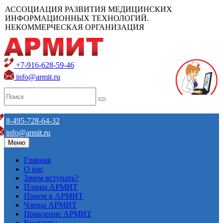
АССОЦИАЦИЯ РАЗВИТИЯ МЕДИЦИНСКИХ
ИНФОРМАЦИОННЫХ ТЕХНОЛОГИЙ.
НЕКОММЕРЧЕСКАЯ ОРГАНИЗАЦИЯ
+7-916-628-59-46
info@armit.ru
8-495-728-64-32
info@armit.ru
Меню
Главная
О нас
Зачем вступать?
Планы АРМИТ
Прием в АРМИТ
Члены АРМИТ
Правление АРМИТ
Контакты