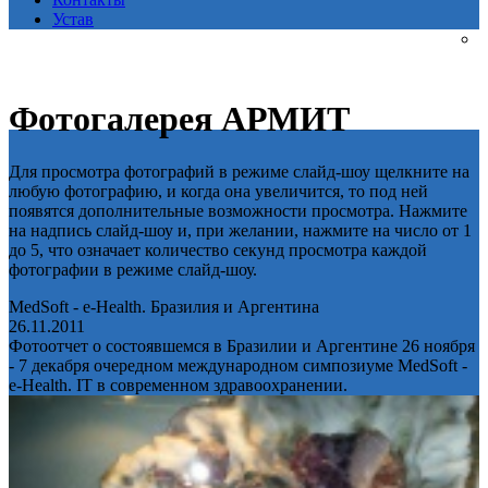
Устав
Фотогалерея АРМИТ
Для просмотра фотографий в режиме слайд-шоу щелкните на
любую фотографию, и когда она увеличится, то под ней
появятся дополнительные возможности просмотра. Нажмите
на надпись слайд-шоу и, при желании, нажмите на число от 1
до 5, что означает количество секунд просмотра каждой
фотографии в режиме слайд-шоу.
MedSoft - e-Health. Бразилия и Аргентина
26.11.2011
Фотоотчет о состоявшемся в Бразилии и Аргентине 26 ноября
- 7 декабря очередном международном симпозиуме MedSoft -
e-Health. IT в современном здравоохранении.