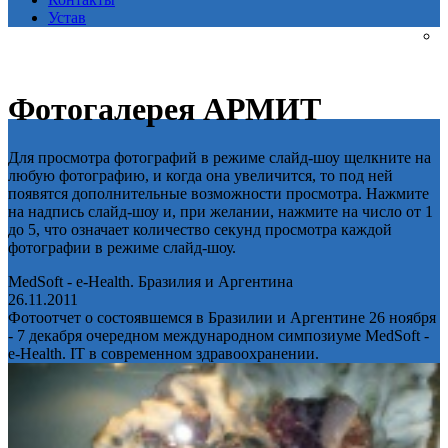
Устав
Фотогалерея АРМИТ
Для просмотра фотографий в режиме слайд-шоу щелкните на
любую фотографию, и когда она увеличится, то под ней
появятся дополнительные возможности просмотра. Нажмите
на надпись слайд-шоу и, при желании, нажмите на число от 1
до 5, что означает количество секунд просмотра каждой
фотографии в режиме слайд-шоу.
MedSoft - e-Health. Бразилия и Аргентина
26.11.2011
Фотоотчет о состоявшемся в Бразилии и Аргентине 26 ноября
- 7 декабря очередном международном симпозиуме MedSoft -
e-Health. IT в современном здравоохранении.