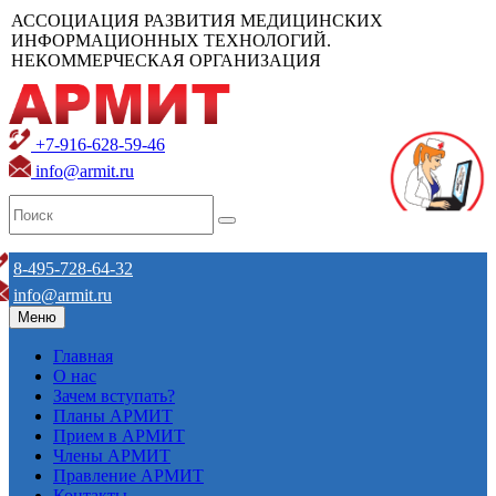
АССОЦИАЦИЯ РАЗВИТИЯ МЕДИЦИНСКИХ
ИНФОРМАЦИОННЫХ ТЕХНОЛОГИЙ.
НЕКОММЕРЧЕСКАЯ ОРГАНИЗАЦИЯ
+7-916-628-59-46
info@armit.ru
8-495-728-64-32
info@armit.ru
Меню
Главная
О нас
Зачем вступать?
Планы АРМИТ
Прием в АРМИТ
Члены АРМИТ
Правление АРМИТ
Контакты