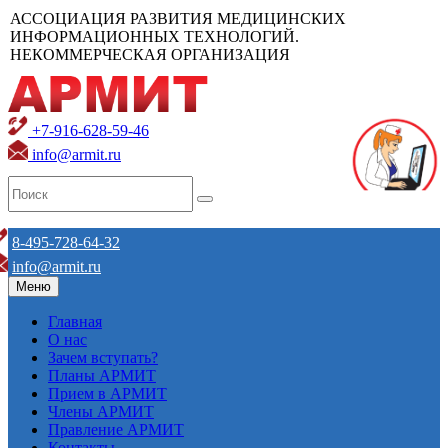
АССОЦИАЦИЯ РАЗВИТИЯ МЕДИЦИНСКИХ
ИНФОРМАЦИОННЫХ ТЕХНОЛОГИЙ.
НЕКОММЕРЧЕСКАЯ ОРГАНИЗАЦИЯ
+7-916-628-59-46
info@armit.ru
8-495-728-64-32
info@armit.ru
Меню
Главная
О нас
Зачем вступать?
Планы АРМИТ
Прием в АРМИТ
Члены АРМИТ
Правление АРМИТ
Контакты