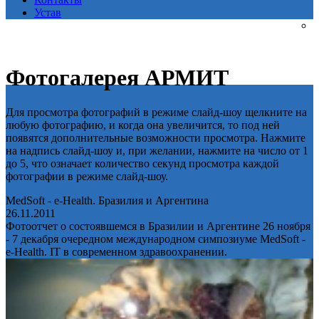
Устав
Фотогалерея АРМИТ
Для просмотра фотографий в режиме слайд-шоу щелкните на
любую фотографию, и когда она увеличится, то под ней
появятся дополнительные возможности просмотра. Нажмите
на надпись слайд-шоу и, при желании, нажмите на число от 1
до 5, что означает количество секунд просмотра каждой
фотографии в режиме слайд-шоу.
MedSoft - e-Health. Бразилия и Аргентина
26.11.2011
Фотоотчет о состоявшемся в Бразилии и Аргентине 26 ноября
- 7 декабря очередном международном симпозиуме MedSoft -
e-Health. IT в современном здравоохранении.