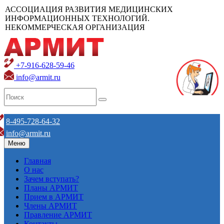
АССОЦИАЦИЯ РАЗВИТИЯ МЕДИЦИНСКИХ
ИНФОРМАЦИОННЫХ ТЕХНОЛОГИЙ.
НЕКОММЕРЧЕСКАЯ ОРГАНИЗАЦИЯ
+7-916-628-59-46
info@armit.ru
8-495-728-64-32
info@armit.ru
Меню
Главная
О нас
Зачем вступать?
Планы АРМИТ
Прием в АРМИТ
Члены АРМИТ
Правление АРМИТ
Контакты