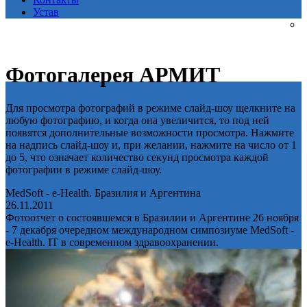
Устав
Фотогалерея АРМИТ
Для просмотра фотографий в режиме слайд-шоу щелкните на
любую фотографию, и когда она увеличится, то под ней
появятся дополнительные возможности просмотра. Нажмите
на надпись слайд-шоу и, при желании, нажмите на число от 1
до 5, что означает количество секунд просмотра каждой
фотографии в режиме слайд-шоу.
MedSoft - e-Health. Бразилия и Аргентина
26.11.2011
Фотоотчет о состоявшемся в Бразилии и Аргентине 26 ноября
- 7 декабря очередном международном симпозиуме MedSoft -
e-Health. IT в современном здравоохранении.