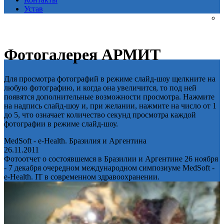
Устав
Фотогалерея АРМИТ
Для просмотра фотографий в режиме слайд-шоу щелкните на
любую фотографию, и когда она увеличится, то под ней
появятся дополнительные возможности просмотра. Нажмите
на надпись слайд-шоу и, при желании, нажмите на число от 1
до 5, что означает количество секунд просмотра каждой
фотографии в режиме слайд-шоу.
MedSoft - e-Health. Бразилия и Аргентина
26.11.2011
Фотоотчет о состоявшемся в Бразилии и Аргентине 26 ноября
- 7 декабря очередном международном симпозиуме MedSoft -
e-Health. IT в современном здравоохранении.