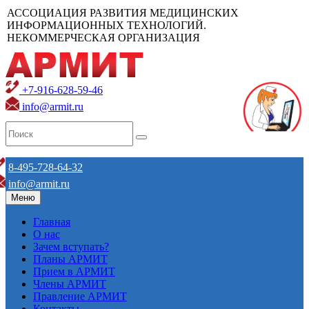
АССОЦИАЦИЯ РАЗВИТИЯ МЕДИЦИНСКИХ
ИНФОРМАЦИОННЫХ ТЕХНОЛОГИЙ.
НЕКОММЕРЧЕСКАЯ ОРГАНИЗАЦИЯ
+7-916-628-59-46
info@armit.ru
8-495-728-64-32
info@armit.ru
Меню
Главная
О нас
Зачем вступать?
Планы АРМИТ
Прием в АРМИТ
Члены АРМИТ
Правление АРМИТ
Контакты