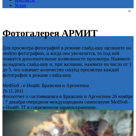
Устав
Фотогалерея АРМИТ
Для просмотра фотографий в режиме слайд-шоу щелкните на
любую фотографию, и когда она увеличится, то под ней
появятся дополнительные возможности просмотра. Нажмите
на надпись слайд-шоу и, при желании, нажмите на число от 1
до 5, что означает количество секунд просмотра каждой
фотографии в режиме слайд-шоу.
MedSoft - e-Health. Бразилия и Аргентина
26.11.2011
Фотоотчет о состоявшемся в Бразилии и Аргентине 26 ноября
- 7 декабря очередном международном симпозиуме MedSoft -
e-Health. IT в современном здравоохранении.