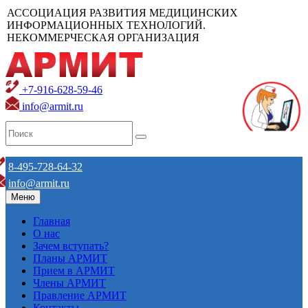
АССОЦИАЦИЯ РАЗВИТИЯ МЕДИЦИНСКИХ
ИНФОРМАЦИОННЫХ ТЕХНОЛОГИЙ.
НЕКОММЕРЧЕСКАЯ ОРГАНИЗАЦИЯ
+7-916-628-59-46
info@armit.ru
8-495-728-64-32
info@armit.ru
Меню
Главная
О нас
Зачем вступать?
Планы АРМИТ
Прием в АРМИТ
Члены АРМИТ
Правление АРМИТ
Контакты