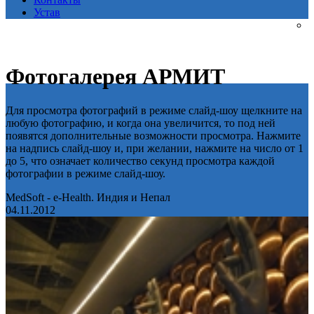
Устав
Фотогалерея АРМИТ
Для просмотра фотографий в режиме слайд-шоу щелкните на
любую фотографию, и когда она увеличится, то под ней
появятся дополнительные возможности просмотра. Нажмите
на надпись слайд-шоу и, при желании, нажмите на число от 1
до 5, что означает количество секунд просмотра каждой
фотографии в режиме слайд-шоу.
MedSoft - e-Health. Индия и Непал
04.11.2012