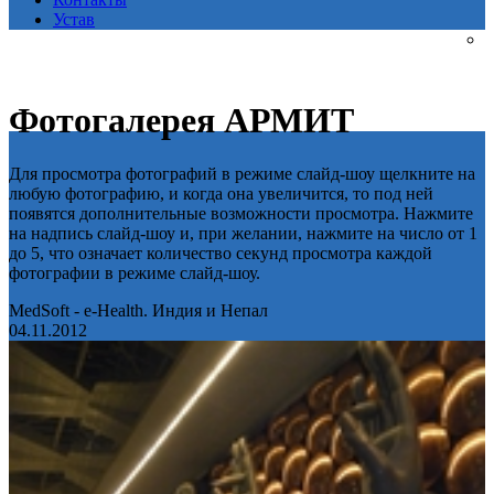
Устав
Фотогалерея АРМИТ
Для просмотра фотографий в режиме слайд-шоу щелкните на
любую фотографию, и когда она увеличится, то под ней
появятся дополнительные возможности просмотра. Нажмите
на надпись слайд-шоу и, при желании, нажмите на число от 1
до 5, что означает количество секунд просмотра каждой
фотографии в режиме слайд-шоу.
MedSoft - e-Health. Индия и Непал
04.11.2012