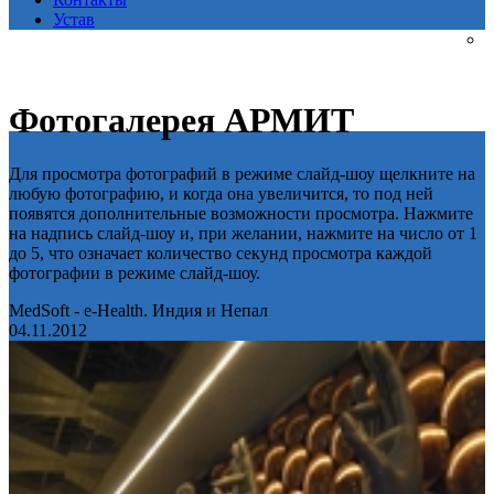
Устав
Фотогалерея АРМИТ
Для просмотра фотографий в режиме слайд-шоу щелкните на
любую фотографию, и когда она увеличится, то под ней
появятся дополнительные возможности просмотра. Нажмите
на надпись слайд-шоу и, при желании, нажмите на число от 1
до 5, что означает количество секунд просмотра каждой
фотографии в режиме слайд-шоу.
MedSoft - e-Health. Индия и Непал
04.11.2012