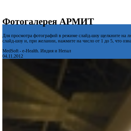
Фотогалерея АРМИТ
Для просмотра фотографий в режиме слайд-шоу щелкните на лю
слайд-шоу и, при желании, нажмите на число от 1 до 5, что оз
MedSoft - e-Health. Индия и Непал
04.11.2012