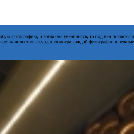
бую фотографию, и когда она увеличится, то под ней появятся
начает количество секунд просмотра каждой фотографии в режиме