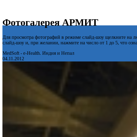
Фотогалерея АРМИТ
Для просмотра фотографий в режиме слайд-шоу щелкните на лю
слайд-шоу и, при желании, нажмите на число от 1 до 5, что оз
MedSoft - e-Health. Индия и Непал
04.11.2012