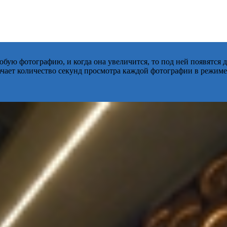
бую фотографию, и когда она увеличится, то под ней появятся
начает количество секунд просмотра каждой фотографии в режиме