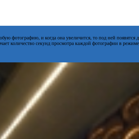
бую фотографию, и когда она увеличится, то под ней появятся
начает количество секунд просмотра каждой фотографии в режиме