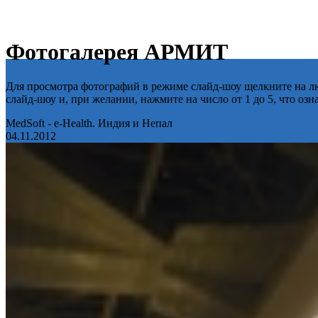
Фотогалерея АРМИТ
Для просмотра фотографий в режиме слайд-шоу щелкните на лю
слайд-шоу и, при желании, нажмите на число от 1 до 5, что оз
MedSoft - e-Health. Индия и Непал
04.11.2012