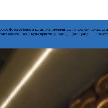
бую фотографию, и когда она увеличится, то под ней появятся
начает количество секунд просмотра каждой фотографии в режиме