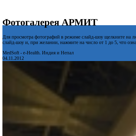
Фотогалерея АРМИТ
Для просмотра фотографий в режиме слайд-шоу щелкните на лю
слайд-шоу и, при желании, нажмите на число от 1 до 5, что оз
MedSoft - e-Health. Индия и Непал
04.11.2012