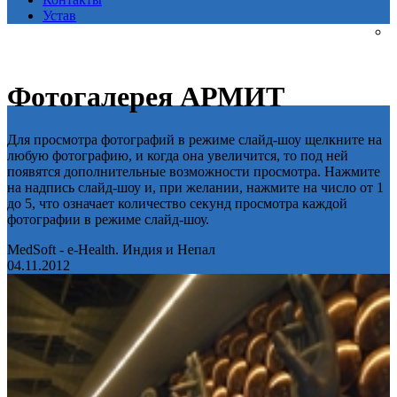
Устав
Фотогалерея АРМИТ
Для просмотра фотографий в режиме слайд-шоу щелкните на
любую фотографию, и когда она увеличится, то под ней
появятся дополнительные возможности просмотра. Нажмите
на надпись слайд-шоу и, при желании, нажмите на число от 1
до 5, что означает количество секунд просмотра каждой
фотографии в режиме слайд-шоу.
MedSoft - e-Health. Индия и Непал
04.11.2012