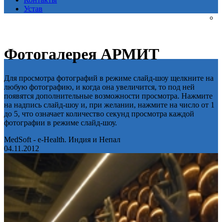
Устав
Фотогалерея АРМИТ
Для просмотра фотографий в режиме слайд-шоу щелкните на
любую фотографию, и когда она увеличится, то под ней
появятся дополнительные возможности просмотра. Нажмите
на надпись слайд-шоу и, при желании, нажмите на число от 1
до 5, что означает количество секунд просмотра каждой
фотографии в режиме слайд-шоу.
MedSoft - e-Health. Индия и Непал
04.11.2012