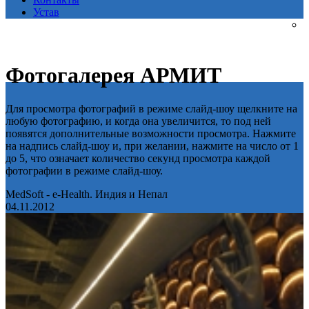
Устав
Фотогалерея АРМИТ
Для просмотра фотографий в режиме слайд-шоу щелкните на
любую фотографию, и когда она увеличится, то под ней
появятся дополнительные возможности просмотра. Нажмите
на надпись слайд-шоу и, при желании, нажмите на число от 1
до 5, что означает количество секунд просмотра каждой
фотографии в режиме слайд-шоу.
MedSoft - e-Health. Индия и Непал
04.11.2012