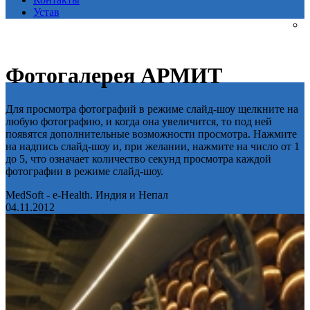
Устав
Фотогалерея АРМИТ
Для просмотра фотографий в режиме слайд-шоу щелкните на
любую фотографию, и когда она увеличится, то под ней
появятся дополнительные возможности просмотра. Нажмите
на надпись слайд-шоу и, при желании, нажмите на число от 1
до 5, что означает количество секунд просмотра каждой
фотографии в режиме слайд-шоу.
MedSoft - e-Health. Индия и Непал
04.11.2012