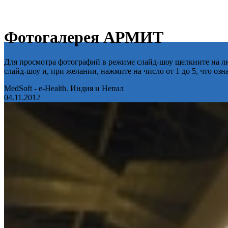
Фотогалерея АРМИТ
Для просмотра фотографий в режиме слайд-шоу щелкните на лю
слайд-шоу и, при желании, нажмите на число от 1 до 5, что оз
MedSoft - e-Health. Индия и Непал
04.11.2012