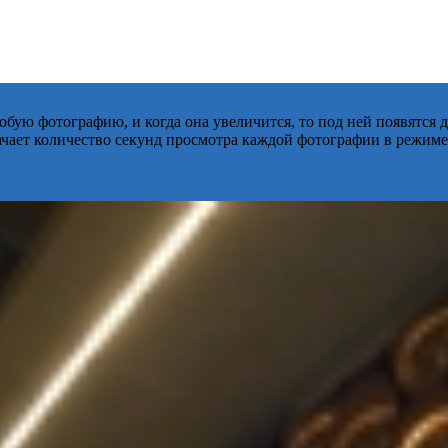
бую фотографию, и когда она увеличится, то под ней появятся
начает количество секунд просмотра каждой фотографии в режиме