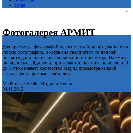
Устав
Фотогалерея АРМИТ
Для просмотра фотографий в режиме слайд-шоу щелкните на
любую фотографию, и когда она увеличится, то под ней
появятся дополнительные возможности просмотра. Нажмите
на надпись слайд-шоу и, при желании, нажмите на число от 1
до 5, что означает количество секунд просмотра каждой
фотографии в режиме слайд-шоу.
MedSoft - e-Health. Индия и Непал
04.11.2012