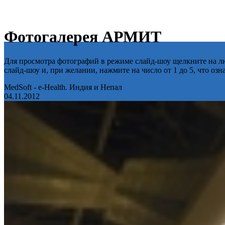
Фотогалерея АРМИТ
Для просмотра фотографий в режиме слайд-шоу щелкните на лю
слайд-шоу и, при желании, нажмите на число от 1 до 5, что оз
MedSoft - e-Health. Индия и Непал
04.11.2012