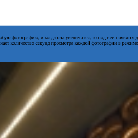
бую фотографию, и когда она увеличится, то под ней появятся
начает количество секунд просмотра каждой фотографии в режиме