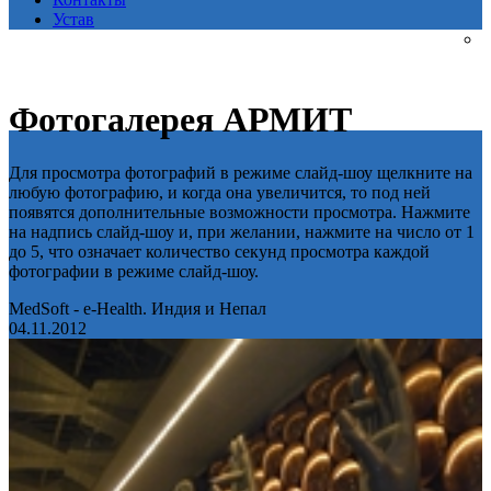
Устав
Фотогалерея АРМИТ
Для просмотра фотографий в режиме слайд-шоу щелкните на
любую фотографию, и когда она увеличится, то под ней
появятся дополнительные возможности просмотра. Нажмите
на надпись слайд-шоу и, при желании, нажмите на число от 1
до 5, что означает количество секунд просмотра каждой
фотографии в режиме слайд-шоу.
MedSoft - e-Health. Индия и Непал
04.11.2012