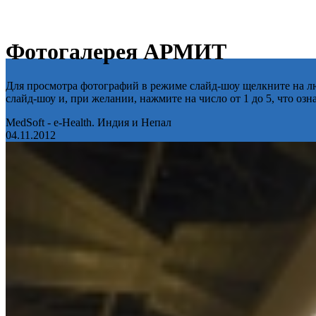
Фотогалерея АРМИТ
Для просмотра фотографий в режиме слайд-шоу щелкните на лю
слайд-шоу и, при желании, нажмите на число от 1 до 5, что оз
MedSoft - e-Health. Индия и Непал
04.11.2012