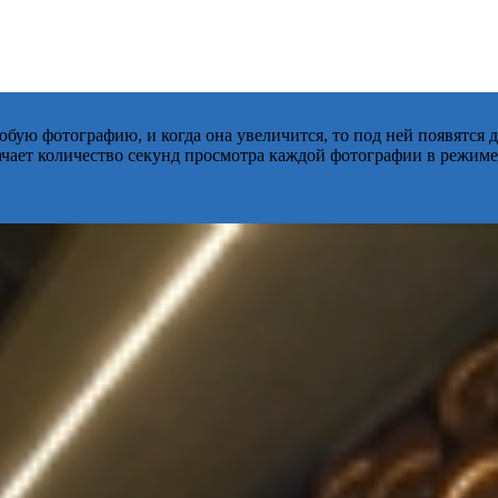
бую фотографию, и когда она увеличится, то под ней появятся
начает количество секунд просмотра каждой фотографии в режиме