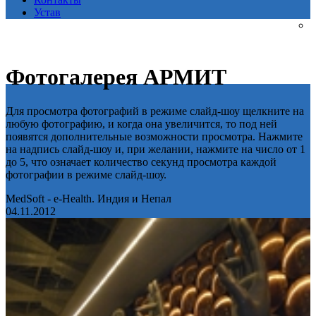
Устав
Фотогалерея АРМИТ
Для просмотра фотографий в режиме слайд-шоу щелкните на
любую фотографию, и когда она увеличится, то под ней
появятся дополнительные возможности просмотра. Нажмите
на надпись слайд-шоу и, при желании, нажмите на число от 1
до 5, что означает количество секунд просмотра каждой
фотографии в режиме слайд-шоу.
MedSoft - e-Health. Индия и Непал
04.11.2012