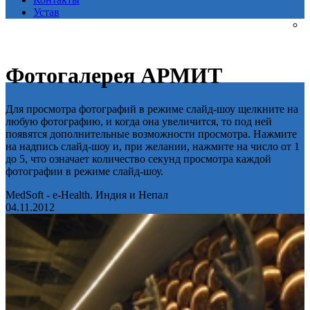
Устав
Фотогалерея АРМИТ
Для просмотра фотографий в режиме слайд-шоу щелкните на
любую фотографию, и когда она увеличится, то под ней
появятся дополнительные возможности просмотра. Нажмите
на надпись слайд-шоу и, при желании, нажмите на число от 1
до 5, что означает количество секунд просмотра каждой
фотографии в режиме слайд-шоу.
MedSoft - e-Health. Индия и Непал
04.11.2012