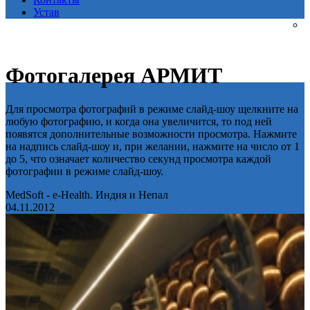
Устав
Фотогалерея АРМИТ
Для просмотра фотографий в режиме слайд-шоу щелкните на
любую фотографию, и когда она увеличится, то под ней
появятся дополнительные возможности просмотра. Нажмите
на надпись слайд-шоу и, при желании, нажмите на число от 1
до 5, что означает количество секунд просмотра каждой
фотографии в режиме слайд-шоу.
MedSoft - e-Health. Индия и Непал
04.11.2012