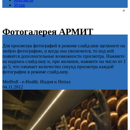
Устав
Фотогалерея АРМИТ
Для просмотра фотографий в режиме слайд-шоу щелкните на
любую фотографию, и когда она увеличится, то под ней
появятся дополнительные возможности просмотра. Нажмите
на надпись слайд-шоу и, при желании, нажмите на число от 1
до 5, что означает количество секунд просмотра каждой
фотографии в режиме слайд-шоу.
MedSoft - e-Health. Индия и Непал
04.11.2012