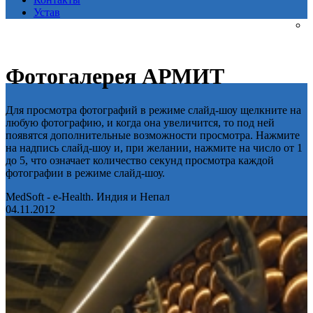
Устав
Фотогалерея АРМИТ
Для просмотра фотографий в режиме слайд-шоу щелкните на
любую фотографию, и когда она увеличится, то под ней
появятся дополнительные возможности просмотра. Нажмите
на надпись слайд-шоу и, при желании, нажмите на число от 1
до 5, что означает количество секунд просмотра каждой
фотографии в режиме слайд-шоу.
MedSoft - e-Health. Индия и Непал
04.11.2012