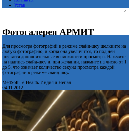
Устав
Фотогалерея АРМИТ
Для просмотра фотографий в режиме слайд-шоу щелкните на
любую фотографию, и когда она увеличится, то под ней
появятся дополнительные возможности просмотра. Нажмите
на надпись слайд-шоу и, при желании, нажмите на число от 1
до 5, что означает количество секунд просмотра каждой
фотографии в режиме слайд-шоу.
MedSoft - e-Health. Индия и Непал
04.11.2012