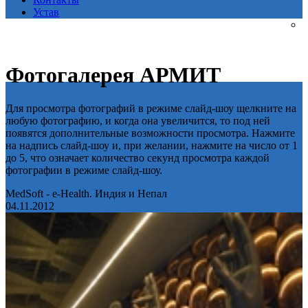
Устав
Фотогалерея АРМИТ
Для просмотра фотографий в режиме слайд-шоу щелкните на
любую фотографию, и когда она увеличится, то под ней
появятся дополнительные возможности просмотра. Нажмите
на надпись слайд-шоу и, при желании, нажмите на число от 1
до 5, что означает количество секунд просмотра каждой
фотографии в режиме слайд-шоу.
MedSoft - e-Health. Индия и Непал
04.11.2012