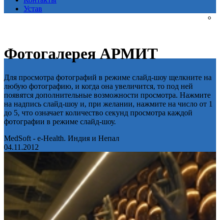
Устав
Фотогалерея АРМИТ
Для просмотра фотографий в режиме слайд-шоу щелкните на
любую фотографию, и когда она увеличится, то под ней
появятся дополнительные возможности просмотра. Нажмите
на надпись слайд-шоу и, при желании, нажмите на число от 1
до 5, что означает количество секунд просмотра каждой
фотографии в режиме слайд-шоу.
MedSoft - e-Health. Индия и Непал
04.11.2012